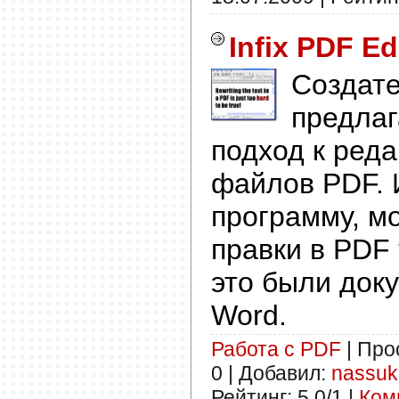
Infix PDF Ed
Создате
предла
подход к ред
файлов PDF. 
программу, м
правки в PDF 
это были доку
Word.
Работа с PDF
| Про
0 | Добавил:
nassuk
Рейтинг: 5.0/1 |
Ком