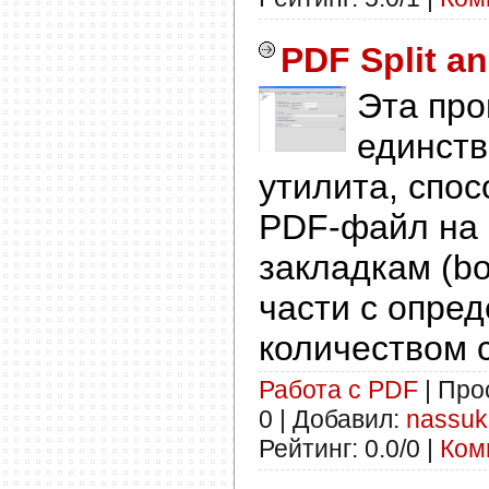
PDF Split a
Эта про
единств
утилита, спо
PDF-файл на 
закладкам (b
части с опре
количеством 
Работа с PDF
| Про
0 | Добавил:
nassuk
Рейтинг: 0.0/0 |
Ком