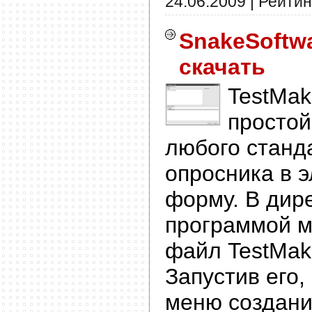
24.06.2009
| Рейтинг
SnakeSoftwa
скачать
TestMak
простой
любого станда
опросника в 
форму. В дир
программой м
файл TestMak
Запустив его,
меню создани