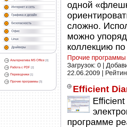
одной «флешк
Интернет и сеть
ориентироват
Графика и дизайн
сложно. Испол
Безопасность
Офис
можно упоряд
Linux
коллекцию по 
Драйверы
Прочие программы
Альтернатива MS Office
[0]
Загрузок: 0 | Добав
Работа с PDF
[2]
22.06.2009
| Рейтинг
Переводчики
[1]
Прочие программы
[5]
Efficient Di
Efficien
электро
программе ре