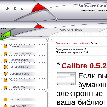
Software for al
программы для все
КАТАЛОГ ФАЙЛОВ
Главная
»
Каталог файлов
»
Офис
Главная
В разделе материалов
:
8
Показано материалов
:
1-8
Каталог программ
Новости софта
Calibre 0.5.
Гостевая книга
Если вы
Обратная связь
Видео
бумажн
Онлайн игры
электронные, 
Система
ваша библиот
Мультимедиа