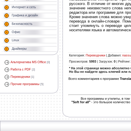
русского. В отличие от многих др
Интернет и сеть
значение неизвестного слова неп
редактора или программе для пр
Графика и дизайн
Кроме значения слова можно увид
перевода в онлайн-словаре. Поми
Безопасность
стоит упомянуть о переводе цел
носителями языка и автоматическ
Офис
Linux
Драйверы
Категория
:
Переводчики
|
Добавил
:
nassu
Просмотров
:
5993
|
Загрузок
:
0
|
Рейтинг
Альтернатива MS Office
[0]
* На этой странице можно абсолютно бе
Работа с PDF
[2]
Но Вы не найдете здесь ключей или п
Переводчики
[1]
Всего комментариев к программе
Transla
Прочие программы
[5]
Все программы и утилиты, в том
"Soft for all"
- это большое количество