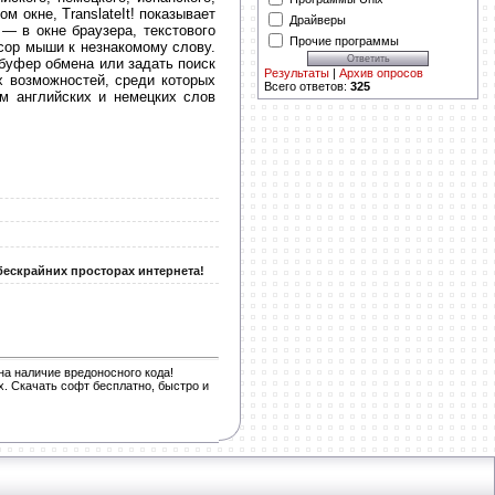
м окне, TranslateIt! показывает
Драйверы
— в окне браузера, текстового
Прочие программы
сор мыши к незнакомому слову.
 буфер обмена или задать поиск
Результаты
|
Архив опросов
х возможностей, среди которых
Всего ответов:
325
ом английских и немецких слов
 бескрайних просторах интернета!
а наличие вредоносного кода!
. Скачать софт бесплатно, быстро и