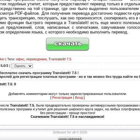
угих подобных утилит, которые предоставляют перевод только в отдельно
осредственно на той странице, где оно было выделено пользователем 
осмотра PDF-файлов. Для получения перевода достаточно подвести кур
еть транскрипцию, послушать, как оно произносится, скопировать его в
мо функции быстрого перевода в TranslateIt! есть еще много полезны
ых предложений, слов, написанных с опечатками, озвучивании голос
ом определении языка, с которого необходимо выполнить перевод.
kin
|
Теги
:
офис
,
переводчики
,
TranslateIt! 7.5
:
5.0
/
3
|
сплатно скачать программу TranslateIt! 7.5 !
аролей для регистрации платных программ - их и так можно без труда найти на
teIt! 7.5
:
0
Добавлять комментарии могут только зарегистрированные пользователи.
[
Регистрация
|
Вход
]
 числе
TranslateIt! 7.5
, были предварительно проверены антивирусными программами н
 полезных программ и утилит для решения широкого круга задач, на любых платформах
без регистрации - проще простого!
Скачиваем TranslateIt! 7.5 и наслаждаемся!
Software for all © 2026