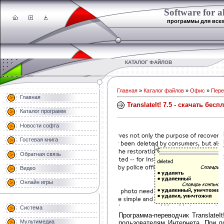
Software for al
программы для все
КАТАЛОГ ФАЙЛОВ
Главная
»
Каталог файлов
»
Офис
»
Пере
Главная
TranslateIt! 7.5 - скачать бесп
Каталог программ
Новости софта
Гостевая книга
Обратная связь
Видео
Онлайн игры
Система
Программа-переводчик TranslateI
Мультимедиа
пользователям Интернета. При п