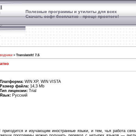
l
Полезные программы и утилиты для всех
х
Скачать софт бесплатно - проще простого!
водчики
»
TranslateIt! 7.5
латно
Платформа:
WIN XP, WIN VISTA
Размер файла:
14,3 Mb
Тип лицензии:
Trial
Язык:
Русский
t! пригодится и изучающим иностранные языки, и тем, чья работа связ
омощи программы можно получить перевод с четырех языков — англий