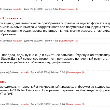
0 | Добавил:
nassukin
| Дата:
21.05.2009
| Рейтинг: 5.0/4 |
Комментарии (0)
r 3.3 - скачать
о видео дает возможность преобразовать файлы из одного формата в дру
то максимально быстро и поддерживает все популярные стандарты сжат
е операции по редактированию видео - клипы можно разрезать, склеива
зображения.
0 | Добавил:
nassukin
| Дата:
06.08.2009
| Рейтинг: 4.9/8 |
Комментарии (0)
– полдела, ведь нужно еще и суметь ее записать. Удобную альтернатив
l Studio.Данный секвенсор позволяет проигрывать полученный результа
аже может работать с обычными аудиофайлами.
рузок: 0 | Добавил:
nassukin
| Дата:
02.08.2009
| Рейтинг: 5.0/6 |
Комментарии (0)
чать
мо сделать интересный анимированный аватар для форума из кадров ка
илитой AVD Video Processor. Программа открывает любое видео в форма
AT и DVD.
рузок: 0 | Добавил:
nassukin
| Дата:
15.07.2009
| Рейтинг: 5.0/2 |
Комментарии (0)