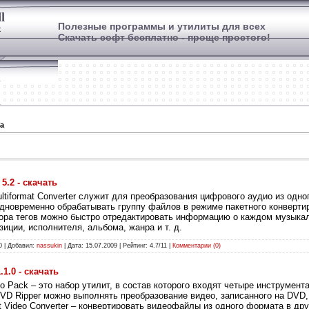
l
Полезные программы и утилиты для всех
х
Скачать софт бесплатно - проще простого!
а
 5.2 - скачать
ltiformat Converter служит для преобразования цифрового аудио из одно
дновременно обрабатывать группу файлов в режиме пакетного конверт
тора тегов можно быстро отредактировать информацию о каждом музыка
иции, исполнителя, альбома, жанра и т. д.
0 | Добавил:
nassukin
| Дата:
15.07.2009
| Рейтинг: 4.7/11 |
Комментарии (0)
.1.0 - скачать
io Pack – это набор утилит, в состав которого входят четыре инструмент
VD Ripper можно выполнять преобразование видео, записанного на DVD
t Video Converter – конвертировать видеофайлы из одного формата в дру