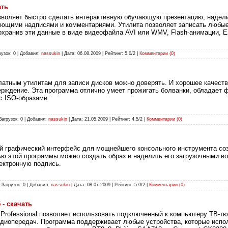
ать
зволяет быстро сделать интерактивную обучающую презентацию, надел
ющими надписями и комментариями. Утилита позволяет записать любые
сохранив эти данные в виде видеофайла AVI или WMV, Flash-анимации, 
рузок: 0 | Добавил:
nassukin
| Дата:
06.08.2009
| Рейтинг: 5.0/2 |
Комментарии (0)
атным утилитам для записи дисков можно доверять. И хорошее качеств
рждение. Эта программа отлично умеет прожигать болванки, обладает 
 с ISO-образами.
Загрузок: 0 | Добавил:
nassukin
| Дата:
21.05.2009
| Рейтинг: 4.5/2 |
Комментарии (0)
 графический интерфейс для мощнейшего консольного инструмента соз
ю этой программы можно создать образ и наделить его загрузочными в
ектронную подпись.
 Загрузок: 0 | Добавил:
nassukin
| Дата:
08.07.2009
| Рейтинг: 5.0/2 |
Комментарии (0)
 - скачать
Professional позволяет использовать подключенный к компьютеру ТВ-тю
адиопередач. Программа поддерживает любые устройства, которые испо