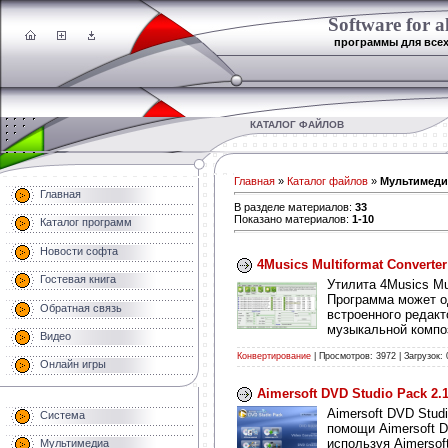
Software for al
программы для все
КАТАЛОГ ФАЙЛОВ
Главная
»
Каталог файлов
»
Мультимеди
Главная
В разделе материалов
:
33
Показано материалов
:
1-10
Каталог программ
Новости софта
4Musics Multiformat Converter
Гостевая книга
Утилита 4Musics Mu
Программа может о
Обратная связь
встроенного редак
музыкальной композ
Видео
Конвертирование
| Просмотров: 3972 | Загрузок: 
Онлайн игры
Aimersoft DVD Studio Pack 2.1
Aimersoft DVD Stud
Система
помощи Aimersoft D
используя Aimersof
Мультимедиа