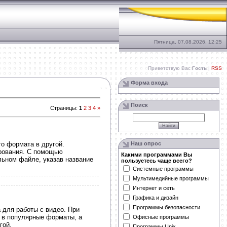
Пятница, 07.08.2026, 12:25
Приветствую Вас
Гость
|
RSS
Форма входа
Поиск
Страницы
:
1
2
3
4
»
го формата в другой.
Наш опрос
ирования. С помощью
Какими программами Вы
льном файле, указав название
пользуетесь чаще всего?
Системные программы
Мультимедийные программы
Интернет и сеть
Графика и дизайн
Программы безопасности
а для работы с видео. При
, в популярные форматы, а
Офисные программы
гой.
Программы Unix