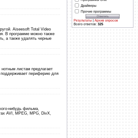
Драйверы
Прочие программы
Результаты
|
Архив опросов
Всего ответов:
325
гой. Aiseesoft Total Video
ия. В программе можно также
ть, а также удалять черные
у нотным листам предлагает
т, поддерживает периферию для
кого-нибудь фильма,
тах AVI, MPEG, MPG, DivX,