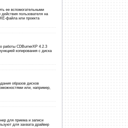
ить ее вспомогательными
 действия пользователя на
EXE-файла или проекта
о работы CDBurnerXP 4.2.3
функцией копирования с диска
дания образов дисков
озможностями или, например,
нер для приема и записи
льзуют для захвата драйвер