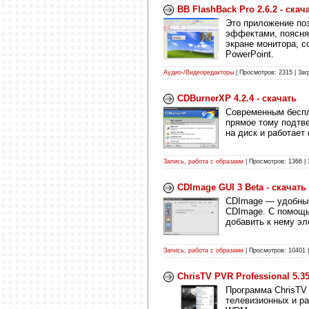
BB FlashBack Pro 2.6.2 - скач
Это приложение по
эффектами, поясня
экране монитора, 
PowerPoint.
Аудио-/Видеоредакторы
| Просмотров: 2315 | Заг
CDBurnerXP 4.2.4 - скачать
Современным беспл
прямое тому подтве
на диск и работает
Запись, работа с образами
| Просмотров: 1366 | 
CDImage GUI 3 Beta - скачать
CDImage — удобный
CDImage. С помощь
добавить к нему эл
Запись, работа с образами
| Просмотров: 10401 |
ChrisTV PVR Professional 5.35
Программа ChrisTV 
телевизионных и р