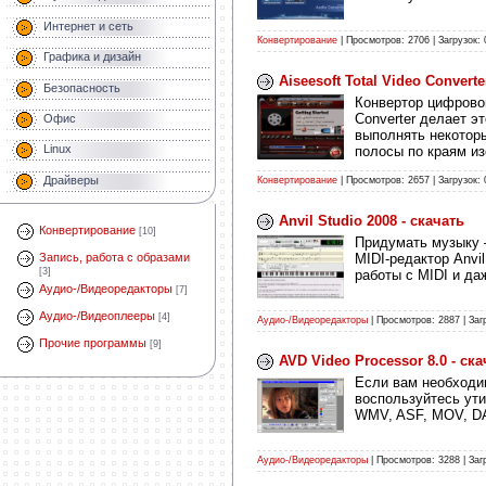
Интернет и сеть
Конвертирование
| Просмотров: 2706 | Загрузок: 
Графика и дизайн
Aiseesoft Total Video Converte
Безопасность
Конвертор цифровог
Converter делает э
Офис
выполнять некоторы
Linux
полосы по краям и
Драйверы
Конвертирование
| Просмотров: 2657 | Загрузок: 
Anvil Studio 2008 - скачать
Конвертирование
[10]
Придумать музыку 
MIDI-редактор Anvi
Запись, работа с образами
[3]
работы с MIDI и д
Аудио-/Видеоредакторы
[7]
Аудио-/Видеоплееры
[4]
Аудио-/Видеоредакторы
| Просмотров: 2887 | Заг
Прочие программы
[9]
AVD Video Processor 8.0 - ска
Если вам необходи
воспользуйтесь ут
WMV, ASF, MOV, D
Аудио-/Видеоредакторы
| Просмотров: 3288 | Заг