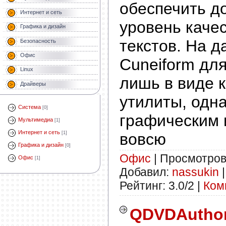
обеспечить д
Интернет и сеть
уровень каче
Графика и дизайн
текстов. На 
Безопасность
Офис
Cuneiform для
Linux
лишь в виде 
Драйверы
утилиты, одн
Система
[0]
графическим 
Мультимедиа
[1]
Интернет и сеть
вовсю
[1]
Графика и дизайн
[0]
Офис
| Просмотров:
Офис
[1]
Добавил:
nassukin
|
Рейтинг: 3.0/2 |
Ком
QDVDAuthor 