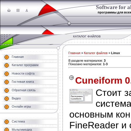
Software for al
программы для все
КАТАЛОГ ФАЙЛОВ
Главная
»
Каталог файлов
»
Linux
Главная
В разделе материалов
:
3
Показано материалов
:
1-3
Каталог программ
Новости софта
Cuneiform 0
Гостевая книга
Стоит з
Обратная связь
Видео
система
Онлайн игры
основным кон
Система
FineReader и
Мультимедиа