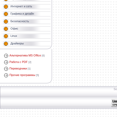
Интернет и сеть
Графика и дизайн
Безопасность
Офис
Linux
Драйверы
Альтернатива MS Office
[0]
Работа с PDF
[2]
Переводчики
[1]
Прочие программы
[5]
So