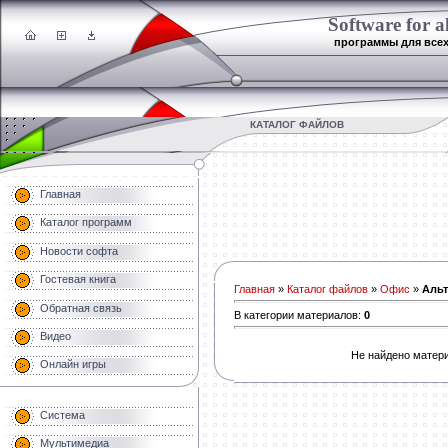
Software for al
программы для все
КАТАЛОГ ФАЙЛОВ
Главная
Каталог программ
Новости софта
Гостевая книга
Главная
»
Каталог файлов
»
Офис
»
Альт
Обратная связь
В категории материалов
:
0
Видео
Не найдено матери
Онлайн игры
Система
Мультимедиа