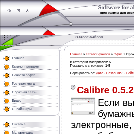
Software for al
программы для все
КАТАЛОГ ФАЙЛОВ
Главная
»
Каталог файлов
»
Офис
»
Про
Главная
В категории материалов
:
5
Показано материалов
:
1-5
Каталог программ
Сортировать по
:
Дате
·
Названию
·
Рейт
Новости софта
Гостевая книга
Calibre 0.5.
Обратная связь
Если вы
Видео
Онлайн игры
бумажн
электронные, 
Система
Мультимедиа