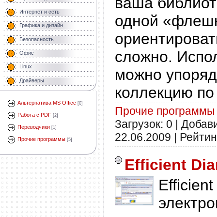
ваша библиот
Интернет и сеть
одной «флешк
Графика и дизайн
ориентироват
Безопасность
сложно. Испол
Офис
Linux
можно упоряд
Драйверы
коллекцию по 
Альтернатива MS Office
[0]
Прочие программы
Работа с PDF
[2]
Загрузок: 0 | Добав
Переводчики
[1]
22.06.2009
| Рейтинг
Прочие программы
[5]
Efficient Di
Efficien
электро