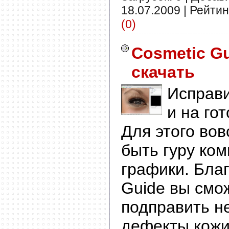
18.07.2009
| Рейтинг
(0)
Cosmetic Gu
скачать
Исправ
и на го
Для этого вов
быть гуру ко
графики. Бла
Guide вы смо
подправить н
дефекты кожи