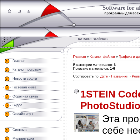
Software for al
программы для все
КАТАЛОГ ФАЙЛОВ
Главная
»
Каталог файлов
»
Графика и ди
Главная
В категории материалов
:
6
Показано материалов
:
1-6
Каталог программ
Сортировать по
:
Дате
·
Названию
·
Рейт
Новости софта
Гостевая книга
1STEIN Cod
Обратная связь
PhotoStudio
Видео
Онлайн игры
Эта про
себе не
Система
Мультимедиа