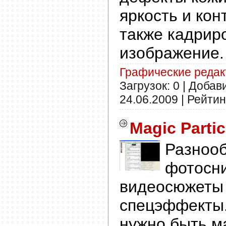
яркость и кон
также кадрир
изображение.
Графические реда
Загрузок: 0 | Добав
24.06.2009
| Рейтинг
Magic Partic
Разнооб
фотосн
видеосюжеты 
спецэффекты.
нужно быть м