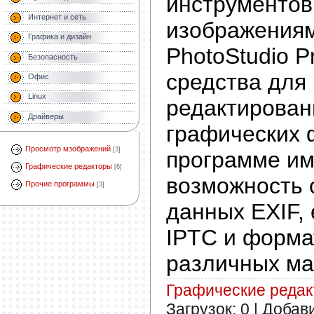
инструментов
Интернет и сеть
изображениям
Графика и дизайн
PhotoStudio P
Безопасность
средства для
Офис
Linux
редактирован
Драйверы
графических 
Просмотр мзображений
[3]
программе им
Графические редакторы
[6]
возможность 
Прочие программы
[3]
данных EXIF,
IPTC и форм
различных ма
Графические реда
Загрузок: 0 | Добав