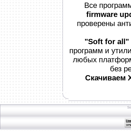
Все программ
firmware up
проверены ант
"Soft for all"
программ и утили
любых платформ
без р
Скачиваем X
So