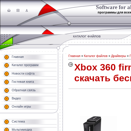
Software for al
программы для все
КАТАЛОГ ФАЙЛОВ
Главная
»
Каталог файлов
»
Драйверы
»
Главная
Xbox 360 fir
Каталог программ
Новости софта
скачать бе
Гостевая книга
Обратная связь
Видео
Онлайн игры
Система
Мультимедиа