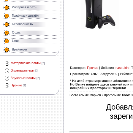
Интернет и сеть
Графика и дизайн
Безопасность
Офис
Linux
Драйверы
Материнские платы
[2]
Категория
:
Прочие
|
Добавил
:
nassukin
|
Т
Видеоадаптеры
[3]
Просмотров
:
7287
|
Загрузок
:
0
|
Рейтинг
Звуковые платы
[2]
* На этой странице можно абсолютно б
Но Вы не найдете здесь ключей или п
Прочие
[2]
бескрайних просторах интернета!
Всего комментариев к программе
Xbox 3
Добавл
зарег