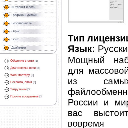
Интернет и сеть
Графика и дизайн
Безопасность
Офис
Тип лицензи
Linux
Язык:
Русски
Драйверы
Мощный наб
Общение в сети
[1]
для массовой
Диагностика сети
[8]
Web-мастеру
[0]
из самых
Реклама, спам
[3]
файлообме
Загрузчики
[5]
Прочие программы
[3]
России и ми
вас высто
вовремя