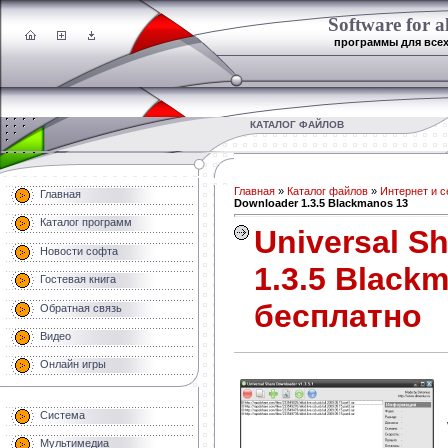
Software for al
программы для все
КАТАЛОГ ФАЙЛОВ
Главная
»
Каталог файлов
»
Интернет и с
Главная
Downloader 1.3.5 Blackmanos 13
Каталог программ
Universal S
Новости софта
1.3.5 Black
Гостевая книга
бесплатно
Обратная связь
Видео
Онлайн игры
Система
Мультимедиа