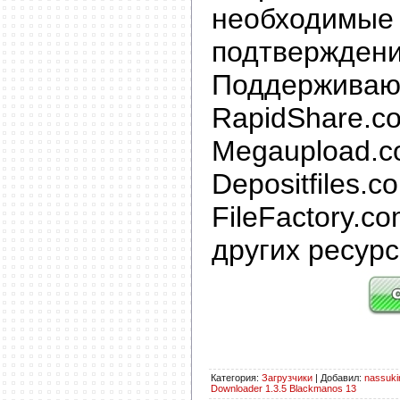
необхо
подтверждени
Поддерживаю
RapidShare.
Megaupload.c
Depositfiles.c
FileFactory.com
других ресурс
Категория
:
Загрузчики
|
Добавил
:
nassuki
Downloader 1.3.5 Blackmanos 13