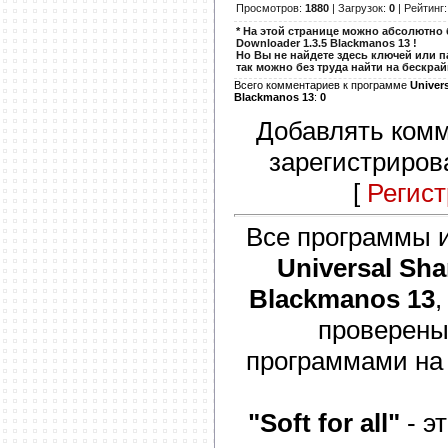
Просмотров
:
1880
|
Загрузок
:
0
|
Рейтинг
* На этой странице можно абсолютно 
Downloader 1.3.5 Blackmanos 13 !
Но Вы не найдете здесь ключей или п
так можно без труда найти на бескра
Всего комментариев к программе
Univer
Blackmanos 13
:
0
Добавлять комм
зарегистриров
[
Регис
Все программы и
Universal Sha
Blackmanos 13
проверены
программами на
"Soft for all"
- э