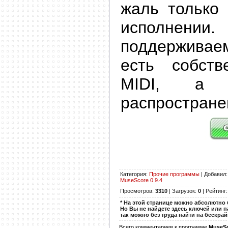
жаль только 
исполне
поддержив
есть собств
MIDI, а 
распростран
Категория
:
Прочие программы
|
Добавил
MuseScore 0.9.4
Просмотров
:
3310
|
Загрузок
:
0
|
Рейтинг
* На этой странице можно абсолютно 
Но Вы не найдете здесь ключей или п
так можно без труда найти на бескра
Всего комментариев к программе
MuseSc