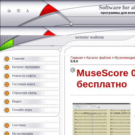
Software for al
программы для все
КАТАЛОГ ФАЙЛОВ
Главная
»
Каталог файлов
»
Мультимеди
Главная
0.9.4
Каталог программ
MuseScore 0
Новости софта
бесплатно
Гостевая книга
Обратная связь
Видео
Онлайн игры
Система
Мультимедиа