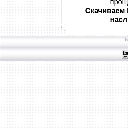
прощ
Скачиваем M
насл
So