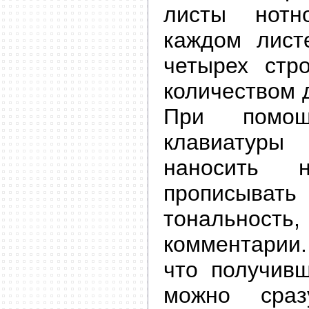
листы нотн
каждом лист
четырех стр
количеством 
При помо
клавиатур
наносить н
прописыват
тональность,
комментарии.
что получив
можно сраз