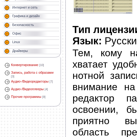
Интернет и сеть
Графика и дизайн
Безопасность
Тип лицензи
Офис
Язык:
Русски
Linux
Тем, кому н
Драйверы
хватает удоб
Конвертирование
[10]
нотной запис
Запись, работа с образами
[3]
Аудио-/Видеоредакторы
[7]
внимание на
Аудио-/Видеоплееры
[4]
редактор п
Прочие программы
[9]
освоении, б
приятно вы
область пре