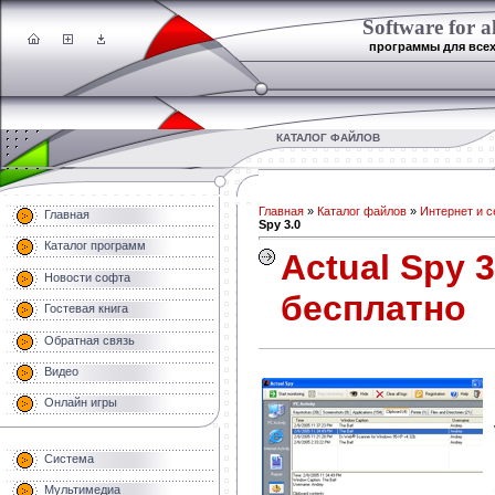
Software for al
программы для все
КАТАЛОГ ФАЙЛОВ
Главная
»
Каталог файлов
»
Интернет и с
Главная
Spy 3.0
Каталог программ
Actual Spy 3
Новости софта
бесплатно
Гостевая книга
Обратная связь
Видео
Онлайн игры
Система
Мультимедиа