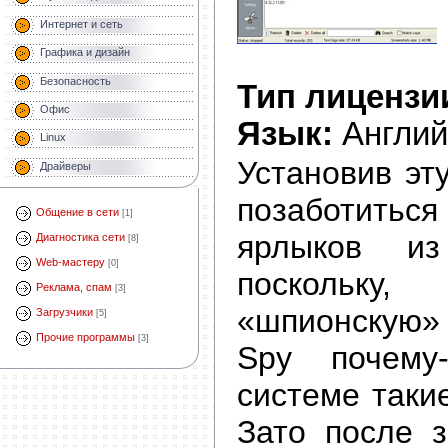
Интернет и сеть
Графика и дизайн
Безопасность
Тип лицензи
Офис
Язык:
Англий
Linux
Установив эт
Драйверы
позаботить
Общение в сети
[1]
ярлыков и
Диагностика сети
[8]
Web-мастеру
[0]
поскольку
Реклама, спам
[3]
«шпионскую» 
Загрузчики
[5]
Прочие программы
[3]
Spy почему
системе таки
Зато после з