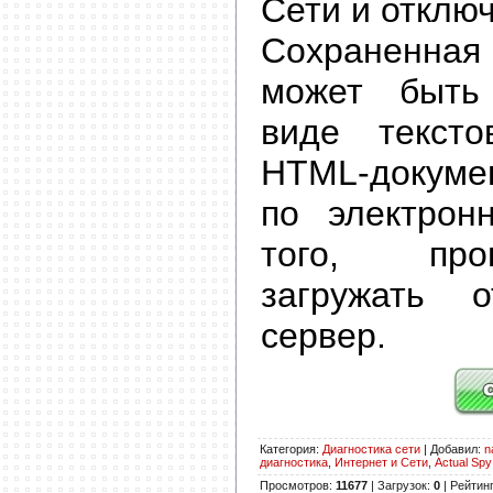
Сети и отключ
Сохраненн
может быть
виде текст
HTML-докуме
по электрон
того, про
загружать 
сервер.
Категория
:
Диагностика сети
|
Добавил
:
n
диагностика
,
Интернет и Сети
,
Actual Spy
Просмотров
:
11677
|
Загрузок
:
0
|
Рейтин