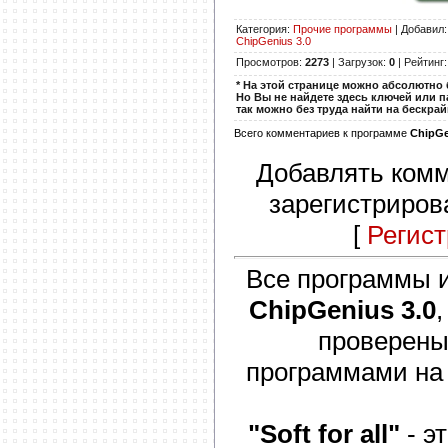
Категория
:
Прочие программы
|
Добавил
СhipGenius 3.0
Просмотров
:
2273
|
Загрузок
:
0
|
Рейтинг
* На этой странице можно абсолютно 
Но Вы не найдете здесь ключей или п
так можно без труда найти на бескра
Всего комментариев к программе
СhipGe
Добавлять комм
зарегистриров
[
Регис
Все программы и
СhipGenius 3.0
проверены
программами на
"Soft for all"
- э