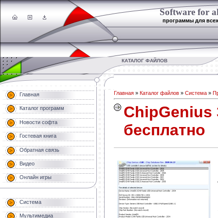
Software for al
программы для все
КАТАЛОГ ФАЙЛОВ
Главная
»
Каталог файлов
»
Система
»
П
Главная
СhipGenius 
Каталог программ
Новости софта
бесплатно
Гостевая книга
Обратная связь
Видео
Онлайн игры
Система
Мультимедиа