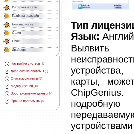
Интернет и сеть
Графика и дизайн
Тип лицензи
Безопасность
Офис
Язык:
Англий
Linux
Выявит
Драйверы
неиспра
Настройка системы
[3]
устройства,
Диагностика системы
[8]
карты, може
Очистка системы
[2]
Модернизация
[10]
ChipGeniu
Восстановление данных
[4]
подробную
Прочие программы
[5]
передавае
устройствами