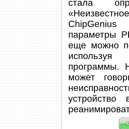
стала опр
«Неизвестное
ChipGeniu
параметры P
еще можно по
используя
программы. Н
может говор
неисправнос
устройство 
реанимироват