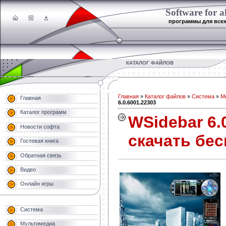
Software for al
программы для все
КАТАЛОГ ФАЙЛОВ
Главная
»
Каталог файлов
»
Система
»
М
Главная
6.0.6001.22303
Каталог программ
WSidebar 6.0
Новости софта
скачать бе
Гостевая книга
Обратная связь
Видео
Онлайн игры
Система
Мультимедиа