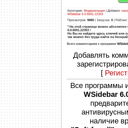
Категория
:
Модернизация
|
Добавил
:
nass
WSidebar 6.0.6001.22303
Просмотров
:
9880
|
Загрузок
:
0
|
Рейтинг
* На этой странице можно абсолютно 
6.0.6001.22303 !
Но Вы не найдете здесь ключей или п
так можно без труда найти на бескра
Всего комментариев к программе
WSideb
Добавлять комм
зарегистриров
[
Регис
Все программы и
WSidebar 6.
предварит
антивирусны
наличие вр