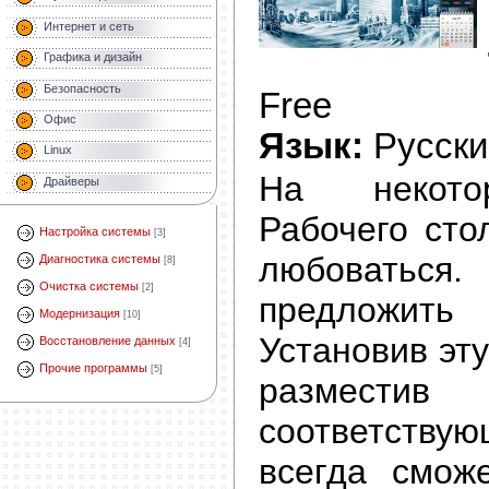
Интернет и сеть
Графика и дизайн
Безопасность
Free
Офис
Язык:
Русски
Linux
На некото
Драйверы
Рабочего сто
Настройка системы
[3]
любоваться.
Диагностика системы
[8]
Очистка системы
[2]
предложить
Модернизация
[10]
Установив эт
Восстановление данных
[4]
Прочие программы
[5]
размес
соответству
всегда смож