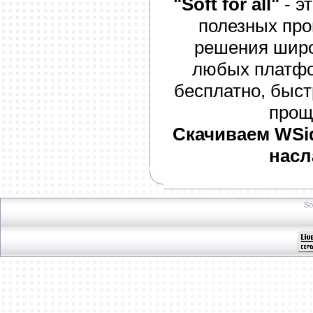
"Soft for all"
- э
полезных про
решения широк
любых платфо
бесплатно, быст
прощ
Скачиваем WSid
насл
So