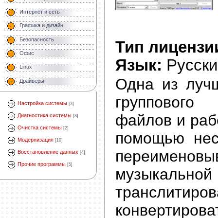
Интернет и сеть
Графика и дизайн
Безопасность
Тип лицензи
Офис
Язык:
Русски
Linux
Одна из луч
Драйверы
группового
Настройка системы
[3]
файлов и раб
Диагностика системы
[8]
Очистка системы
[2]
помощью нес
Модернизация
[10]
переименовы
Восстановление данных
[4]
Прочие программы
[5]
музыкально
транслитиро
конвертир