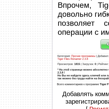
Впрочем, Tig
довольно гиб
позволяет с
операции с и
Категория
:
Прочие программы
|
Добавил
Tiger Files Renamer 2.3.8
Просмотров
:
1815
|
Загрузок
:
0
|
Рейтинг
* На этой странице можно абсолютно 
2.3.8 !
Но Вы не найдете здесь ключей или п
так можно без труда найти на бескра
Всего комментариев к программе
Tiger F
Добавлять комм
зарегистриров
[
Регис