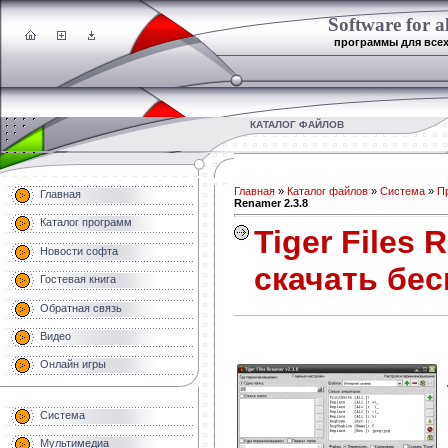
Software for al
программы для все
КАТАЛОГ ФАЙЛОВ
Главная
»
Каталог файлов
»
Система
»
П
Главная
Renamer 2.3.8
Каталог программ
Tiger Files 
Новости софта
скачать бе
Гостевая книга
Обратная связь
Видео
Онлайн игры
Система
Мультимедиа